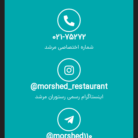
021-75272
شماره اختصاصی مرشد
morshed_restaurant@
اینستاگرام رسمی رستوران مرشد
morshed110@