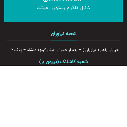
کانال تلگرام رستوران مرشد
شعبه نیاوران
خیابان باهنر ( نیاوران ) – بعد از جماران -نبش کوچه دلشاد – پلاک 2
شعبه کاشانک (بیرون بر)
کاشانک – جنب مسجد والفجر
شعبه سعادت آباد
سعادت آباد، پایین تر از میدان کاج، کوچه کیان ۱۳ شرقی، پلاک ۲
شعبه نور - مازندران